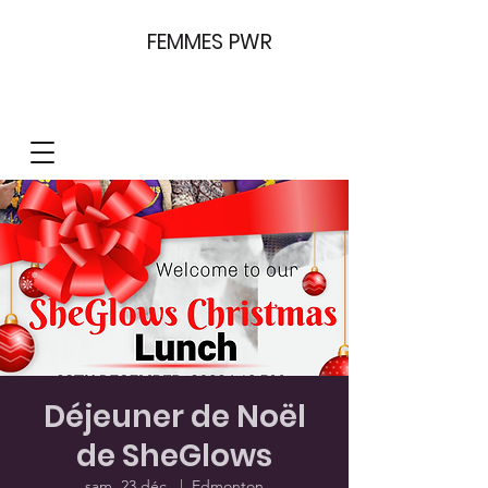
FEMMES PWR
Déjeuner de Noël
de SheGlows
sam. 23 déc.
  |  
Edmonton