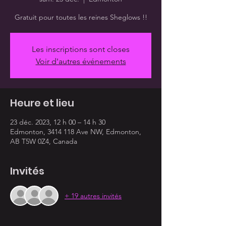
Gratuit pour toutes les reines Sheglows !!
Les inscriptions sont closes
Voir d'autres événements
Heure et lieu
23 déc. 2023, 12 h 00 – 14 h 30
Edmonton, 3414 118 Ave NW, Edmonton,
AB T5W 0Z4, Canada
Invités
+ 19 autres invités