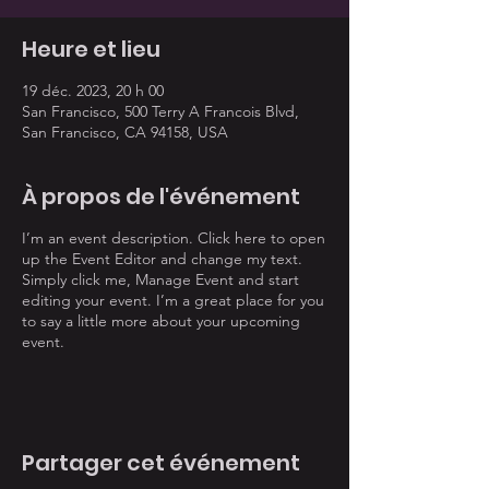
Heure et lieu
19 déc. 2023, 20 h 00
San Francisco, 500 Terry A Francois Blvd,
San Francisco, CA 94158, USA
À propos de l'événement
I’m an event description. Click here to open
up the Event Editor and change my text.
Simply click me, Manage Event and start
editing your event. I’m a great place for you
to say a little more about your upcoming
event.
Partager cet événement