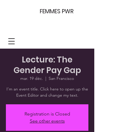
FEMMES PWR
Lecture: The
Gender Pay Gap
mar. 19 déc.
  |  
San Francisco
I’m an event title. Click here to open up the
Event Editor and change my text.
Registration is Closed
See other events